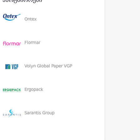
Პარტნიორები
Ontex
Flormar
Volyn Global Paper VGP
Ergopack
Sarantis Group